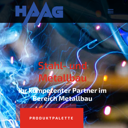
Stahl- und
Metallbau
Ihr kom­pe­ten­ter Part­ner im
Bereich Metallbau
PRO­DUKT­PA­LET­TE