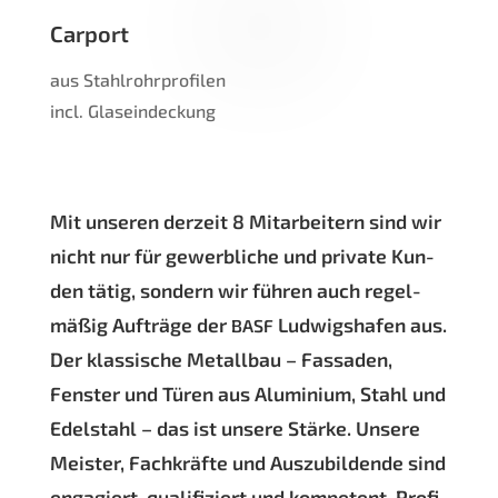
Car­port
aus Stahl­rohr­pro­fi­len
incl. Glaseindeckung
Mit unse­ren der­zeit 8 Mit­ar­bei­tern sind wir
nicht nur für gewerb­li­che und pri­va­te Kun­
den tätig, son­dern wir füh­ren auch regel­
mä­ßig Auf­trä­ge der
Lud­wigs­ha­fen aus.
BASF
Der klas­si­sche Metall­bau – Fas­sa­den,
Fens­ter und Türen aus Alu­mi­ni­um, Stahl und
Edel­stahl – das ist unse­re Stär­ke. Unse­re
Meis­ter, Fach­kräf­te und Aus­zu­bil­den­de sind
enga­giert, qua­li­fi­ziert und kom­pe­tent. Pro­fi­