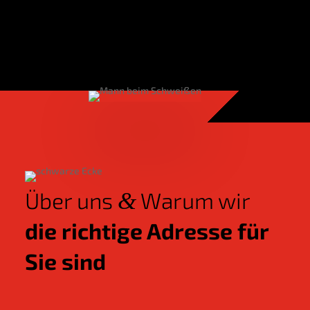
Über uns
War­um wir
&
die rich­ti­ge Adres­se für
Sie sind