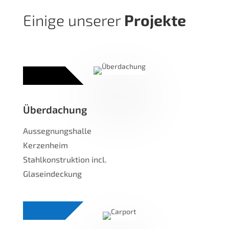
Eini­ge unse­rer
Pro­jek­te
Über­da­chung
Aus­seg­nungs­hal­le
Kerzenheim
Stahl­kon­struk­ti­on incl.
Glaseindeckung