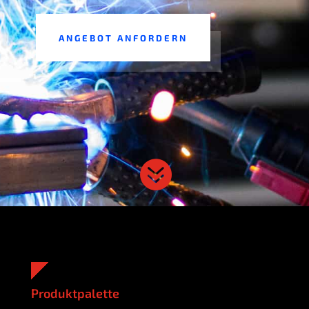
ANGE­BOT ANFORDERN

Pro­dukt­pa­let­te