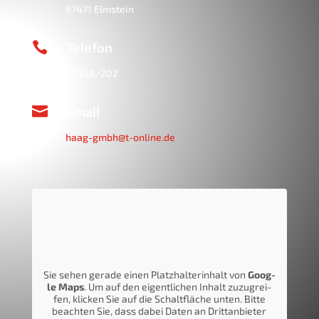
67471 Elm­stein

Tele­fon
06328/202

Email
haag-gmbh@t-online.de
Sie sehen gera­de einen Platz­hal­ter­in­halt von
Goog­
le Maps
. Um auf den eigent­li­chen Inhalt zuzu­grei­
fen, kli­cken Sie auf die Schalt­flä­che unten. Bit­te
beach­ten Sie, dass dabei Daten an Dritt­an­bie­ter