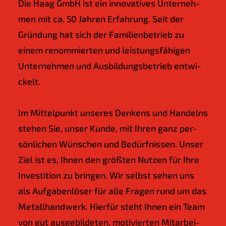
Die Haag GmbH ist ein inno­va­ti­ves Unter­neh­
men mit ca. 50 Jah­ren Erfah­rung. Seit der
Grün­dung hat sich der Fami­li­en­be­trieb zu
einem renom­mier­ten und leis­tungs­fä­hi­gen
Unter­neh­men und Aus­bil­dungs­be­trieb ent­wi­
ckelt.
Im Mit­tel­punkt unse­res Den­kens und Han­delns
ste­hen Sie, unser Kun­de, mit Ihren ganz per­
sön­li­chen Wün­schen und Bedürf­nis­sen. Unser
Ziel ist es, Ihnen den größ­ten Nut­zen für Ihre
Inves­ti­ti­on zu brin­gen. Wir selbst sehen uns
als Auf­ga­ben­lö­ser für alle Fra­gen rund um das
Metall­hand­werk. Hier­für steht Ihnen ein Team
von gut aus­ge­bil­de­ten, moti­vier­ten Mit­ar­bei­