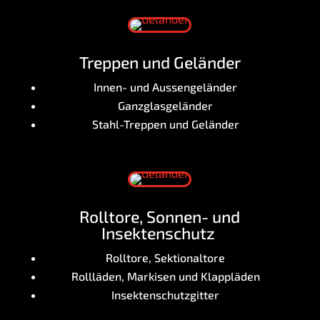
Trep­pen und Geländer
Innen- und Aussengeländer
Ganz­glas­ge­län­der
Stahl-Trep­pen und Geländer
Roll­to­re, Son­nen- und
Insektenschutz
Roll­to­re, Sektionaltore
Roll­lä­den, Mar­ki­sen und Klappläden
Insek­ten­schutz­git­ter