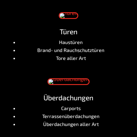
Türen
Haus­tü­ren
Brand- und Rauchschutztüren
Tore aller Art
Über­da­chun­gen
Car­ports
Ter­ras­sen­über­da­chun­gen
Über­da­chun­gen aller Art