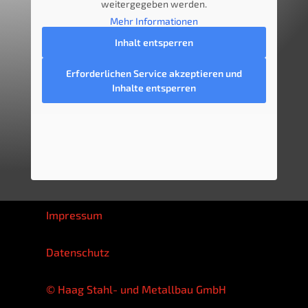
wei­ter­ge­ge­ben werden.
Mehr Infor­ma­tio­nen
Inhalt ent­sper­ren
Erfor­der­li­chen Ser­vice akzep­tie­ren und
Inhal­te ent­sper­ren
Impres­sum
Daten­schutz
© Haag Stahl- und Metall­bau GmbH