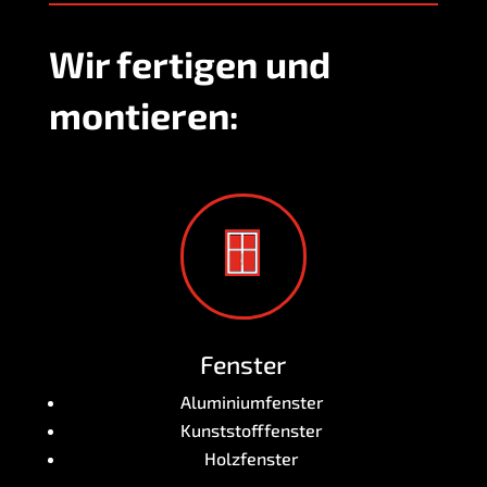
Wir fer­ti­gen und
montieren:
Fens­ter
Alu­mi­ni­um­fens­ter
Kunst­stoff­fens­ter
Holz­fens­ter