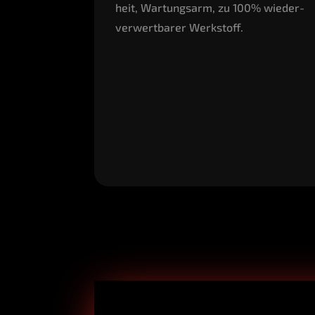
heit, War­tungs­arm, zu 100% wie­der­
ver­wert­ba­rer Werkstoff.