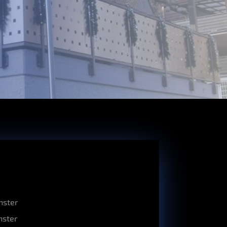
ns­ter
ns­ter