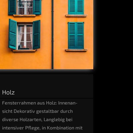
Holz
Fens­ter­rah­men aus Holz: Innen­an­
sicht Deko­ra­tiv gestalt­bar durch
diver­se Holz­ar­ten, Lang­le­big bei
inten­si­ver Pfle­ge, in Kom­bi­na­ti­on mit