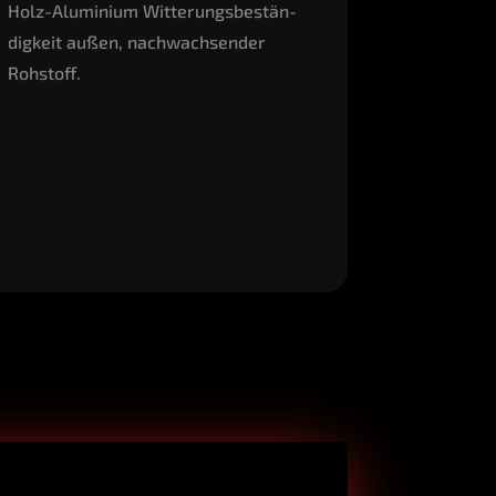
Holz-Alu­mi­ni­um Wit­te­rungs­be­stän­
dig­keit außen, nach­wach­sen­der
Rohstoff.