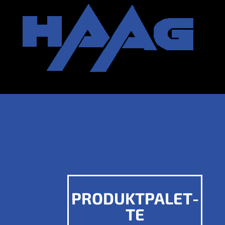
PRO­DUKT­PA­LET­
TE