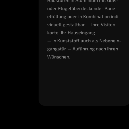
Haus­tü­ren in Alu­mi­ni­um mit Glas-
oder Flü­gel­über­de­cken­der Pane­
elfül­lung oder in Kom­bi­na­ti­on indi­
vi­du­ell gestalt­bar — Ihre Visi­ten­
kar­te, Ihr Hauseingang
— In Kunst­stoff auch als Neben­ein­
gangs­tür — Auf­üh­rung nach Ihren
Wünschen.