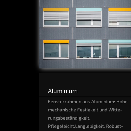
Alu­mi­ni­um
Fens­ter­rah­men aus Alu­mi­ni­um: Hohe
mecha­ni­sche Fes­tig­keit und Wit­te­
rungs­be­stän­dig­keit,
Pflegeleicht,Langlebigkeit, Robust­