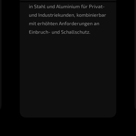
in Stahl und Alu­mi­ni­um für Pri­vat-
und Indus­trie­kun­den, kom­bi­nier­bar
mit erhöh­ten Anfor­de­run­gen an
Ein­bruch- und Schallschutz.