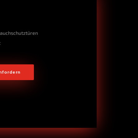
Rauchschutztüren
t
nfordern