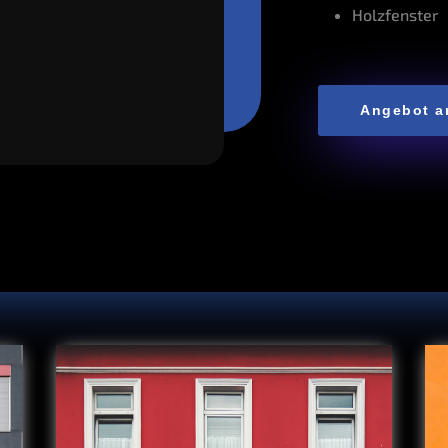
Holz­fens­ter
Ange­bot a