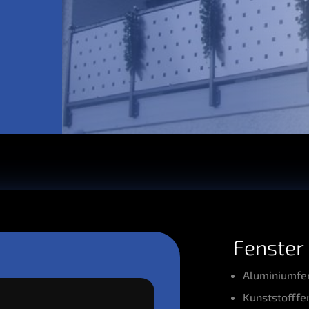
Fens­ter
Alu­mi­ni­um­fe
Kunst­stoff­fe