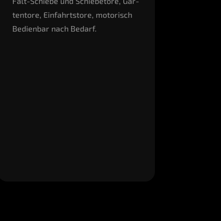
Falt-Schie­be und Schie­be­to­re, Gar­
ten­to­re, Ein­fahrts­to­re, moto­risch
Bedien­bar nach Bedarf.