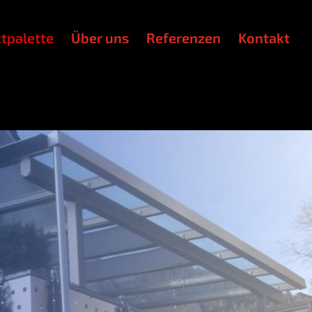
­pa­let­te
Über uns
Refe­ren­zen
Kon­takt