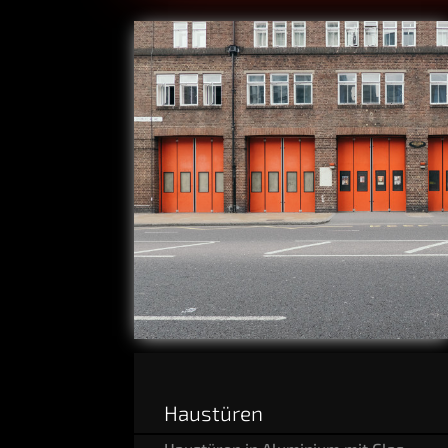
Haus­tü­ren