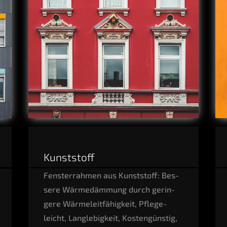
Kunst­stoff
Fens­ter­rah­men aus Kunst­stoff: Bes­
se­re Wär­me­däm­mung durch gerin­
ge­re Wär­me­leit­fä­hig­keit, Pfle­ge­
leicht, Lang­le­big­keit, Kos­ten­güns­tig,