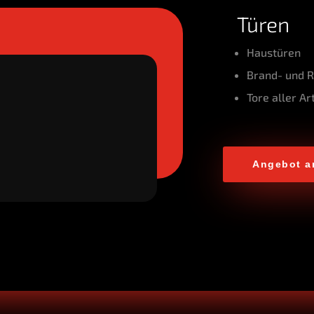
Türen
Haus­tü­ren
Brand- und 
Tore aller Ar
Ange­bot a